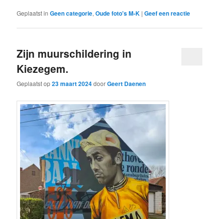
Geplaatst in
Geen categorie
,
Oude foto's M-K
|
Geef een reactie
Zijn muurschildering in
Kiezegem.
Geplaatst op
23 maart 2024
door
Geert Daenen