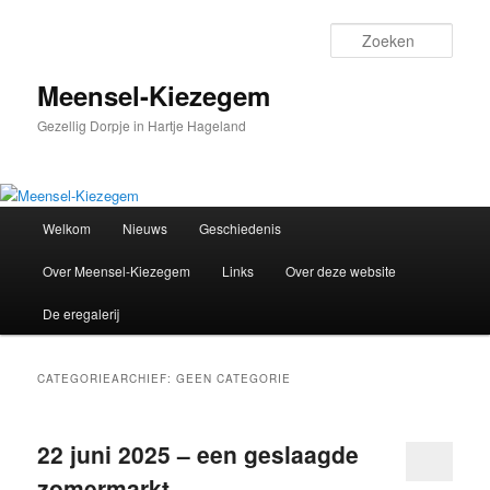
Spring
Spring
naar
naar
Zoek
de
de
primaire
secundaire
Meensel-Kiezegem
inhoud
inhoud
Gezellig Dorpje in Hartje Hageland
Hoofdmenu
Welkom
Nieuws
Geschiedenis
Over Meensel-Kiezegem
Links
Over deze website
De eregalerij
CATEGORIEARCHIEF:
GEEN CATEGORIE
22 juni 2025 – een geslaagde
zomermarkt