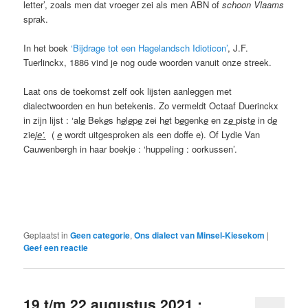
letter’, zoals men dat vroeger zei als men ABN of
schoon Vlaams
sprak.
In het boek
‘Bijdrage tot een Hagelandsch Idioticon’
, J.F.
Tuerlinckx, 1886 vind je nog oude woorden vanuit onze streek.
Laat ons de toekomst zelf ook lijsten aanleggen met
dialectwoorden en hun betekenis. Zo vermeldt Octaaf Duerinckx
in zijn lijst : ‘al
e
Bek
e
s h
e
l
e
p
e
zei h
e
t b
e
genk
e
en z
e
pist
e
in d
e
zie
j
e’.
(
e
wordt uitgesproken als een doffe e). Of Lydie Van
Cauwenbergh in haar boekje : ‘huppeling : oorkussen’.
Geplaatst in
Geen categorie
,
Ons dialect van Minsel-Kiesekom
|
Geef een reactie
19 t/m 22 augustus 2021 :