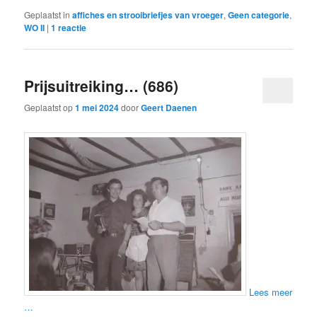
Geplaatst in
affiches en strooibriefjes van vroeger
,
Geen categorie
,
WO II
|
1
reactie
Prijsuitreiking… (686)
Geplaatst op
1 mei 2024
door
Geert Daenen
Lees meer
…