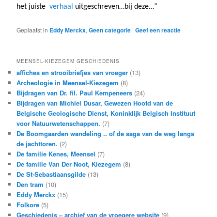
het juiste
verhaal
uitgeschreven…bij deze…”
Geplaatst in
Eddy Merckx
,
Geen categorie
|
Geef een reactie
MEENSEL-KIEZEGEM GESCHIEDENIS
affiches en strooibriefjes van vroeger
(13)
Archeologie in Meensel-Kiezegem
(8)
Bijdragen van Dr. fil. Paul Kempeneers
(24)
Bijdragen van Michiel Dusar, Gewezen Hoofd van de
Belgische Geologische Dienst, Koninklijk Belgisch Instituut
voor Natuurwetenschappen.
(7)
De Boomgaarden wandeling .. of de saga van de weg langs
de jachttoren.
(2)
De familie Kenes, Meensel
(7)
De familie Van Der Noot, Kiezegem
(8)
De St-Sebastiaansgilde
(13)
Den tram
(10)
Eddy Merckx
(15)
Folkore
(5)
Geschiedenis – archief van de vroegere website
(9)