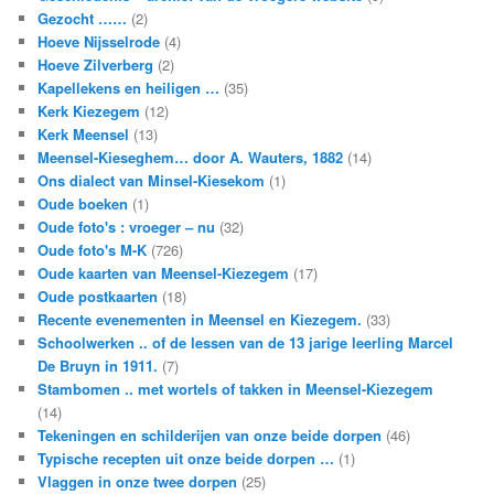
Gezocht ……
(2)
Hoeve Nijsselrode
(4)
Hoeve Zilverberg
(2)
Kapellekens en heiligen …
(35)
Kerk Kiezegem
(12)
Kerk Meensel
(13)
Meensel-Kieseghem… door A. Wauters, 1882
(14)
Ons dialect van Minsel-Kiesekom
(1)
Oude boeken
(1)
Oude foto's : vroeger – nu
(32)
Oude foto's M-K
(726)
Oude kaarten van Meensel-Kiezegem
(17)
Oude postkaarten
(18)
Recente evenementen in Meensel en Kiezegem.
(33)
Schoolwerken .. of de lessen van de 13 jarige leerling Marcel
De Bruyn in 1911.
(7)
Stambomen .. met wortels of takken in Meensel-Kiezegem
(14)
Tekeningen en schilderijen van onze beide dorpen
(46)
Typische recepten uit onze beide dorpen …
(1)
Vlaggen in onze twee dorpen
(25)