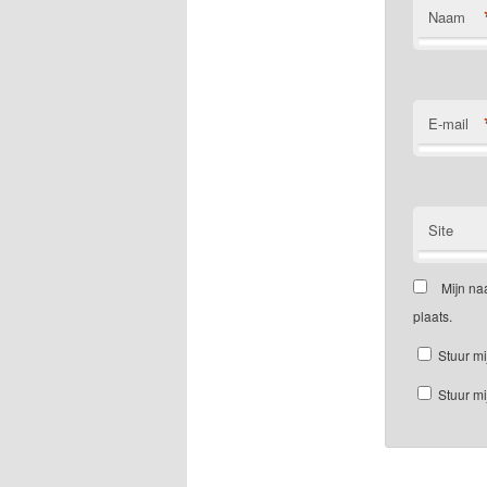
Naam
E-mail
Site
Mijn na
plaats.
Stuur mi
Stuur mi