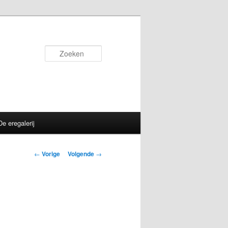
Zoeken
De eregalerij
Berichtnavigatie
←
Vorige
Volgende
→