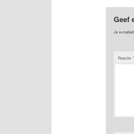
Geef 
Je e-mailad
Reactie