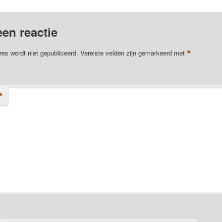
een reactie
*
res wordt niet gepubliceerd.
Vereiste velden zijn gemarkeerd met
*