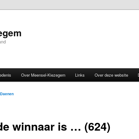
zegem
and
edenis
Over Meensel-Kiezegem
Links
Over deze website
 Daenen
de winnaar is … (624)