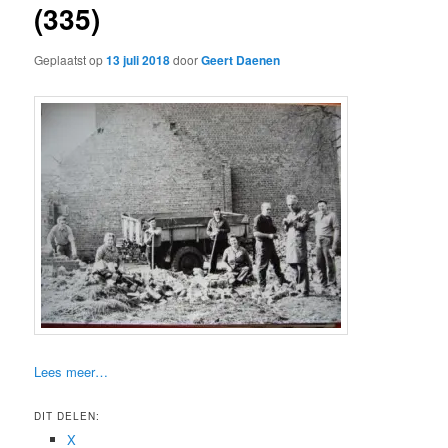
(335)
Geplaatst op
13 juli 2018
door
Geert Daenen
Lees meer…
DIT DELEN:
X