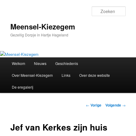
Spring
naar
Zoek
de
primaire
Meensel-Kiezegem
inhoud
Gezellig Dorpje in Hartje Hageland
Hoofdmenu
Welkom
Nieuws
Geschiedenis
Over Meensel-Kiezegem
Links
Over deze website
De eregalerij
Berichtnavigatie
←
Vorige
Volgende
→
Jef van Kerkes zijn huis