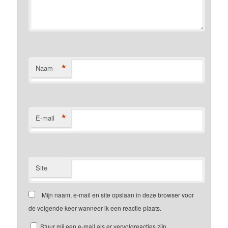
*
Naam
*
E-mail
Site
Mijn naam, e-mail en site opslaan in deze browser voor
de volgende keer wanneer ik een reactie plaats.
Stuur mij een e-mail als er vervolgreacties zijn.